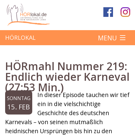
MENU
HÖRLOKAL
Startseite
HÖRmahl Nummer 219:
Hörbeiträge
Endlich wieder Karneval
(27:53 Min.)
Über das Projekt
In dieser Episode tauchen wir tief
SONNTAG
Mitmachen
ein in die vielschichtige
15. FEB
Geschichte des deutschen
Kontakt
Karnevals – von seinen mutmaßlich
heidnischen Ursprüngen bis hin zu den