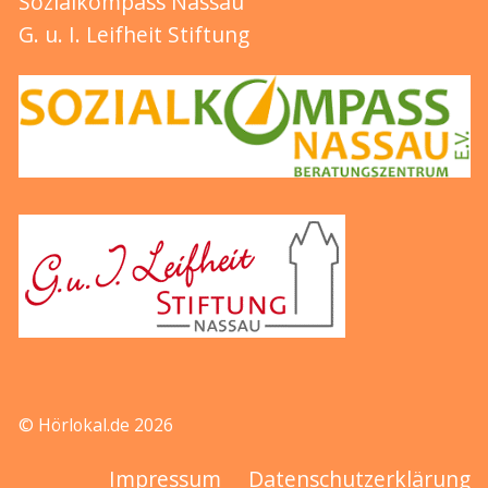
Sozialkompass Nassau
G. u. I. Leifheit Stiftung
© Hörlokal.de 2026
Impressum
Datenschutzerklärung