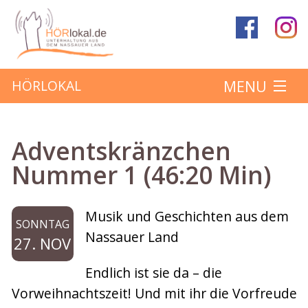
MENU
HÖRLOKAL
Startseite
Adventskränzchen
Hörbeiträge
Nummer 1 (46:20 Min)
Über das Projekt
Musik und Geschichten aus dem
SONNTAG
Mitmachen
Nassauer Land
27. NOV
Endlich ist sie da – die
Kontakt
Vorweihnachtszeit! Und mit ihr die Vorfreude