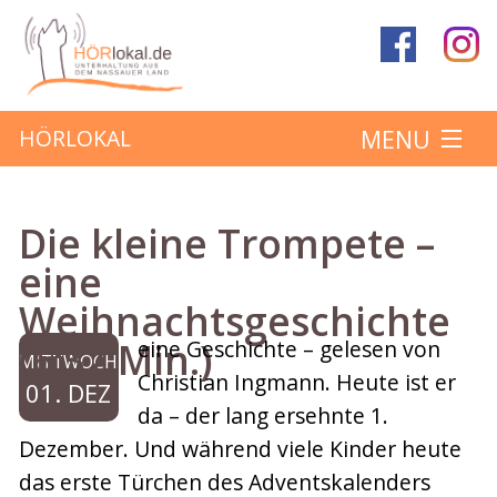
MENU
HÖRLOKAL
Startseite
Die kleine Trompete –
Hörbeiträge
eine
Weihnachtsgeschichte
Über das Projekt
(6:37 Min.)
eine Geschichte – gelesen von
MITTWOCH
Mitmachen
Christian Ingmann. Heute ist er
01. DEZ
da – der lang ersehnte 1.
Kontakt
Dezember. Und während viele Kinder heute
das erste Türchen des Adventskalenders