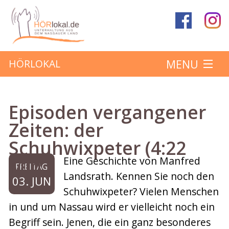
MENU
HÖRLOKAL
Startseite
Episoden vergangener
Hörbeiträge
Zeiten: der
Schuhwixpeter (4:22
Über das Projekt
Min.)
Eine Geschichte von Manfred
FREITAG
Mitmachen
Landsrath. Kennen Sie noch den
03. JUN
Schuhwixpeter? Vielen Menschen
Kontakt
in und um Nassau wird er vielleicht noch ein
Begriff sein. Jenen, die ein ganz besonderes