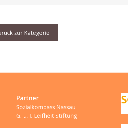
urück zur Kategorie
Partner
Sozialkompass Nassau
G. u. I. Leifheit Stiftung