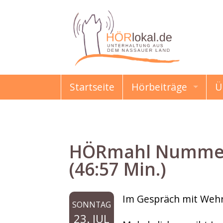
Startseite
Hörbeiträge
Ü
HÖRmahl
Schon gewusst?
HÖRmahl Nummer 1
Damals & Heute
(46:57 Min.)
Erzählungen & Gesc
Im Gespräch mit Wehr
SONNTAG
Kindermund
23. JUL