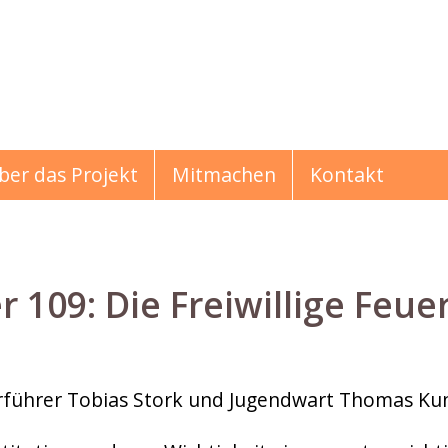
ber das Projekt
Mitmachen
Kontakt
09: Die Freiwillige Feue
hichten
führer Tobias Stork und Jugendwart Thomas Kun