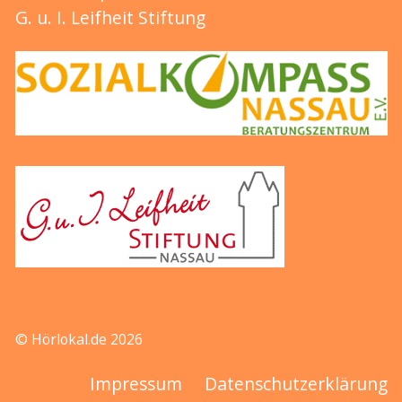
G. u. I. Leifheit Stiftung
© Hörlokal.de 2026
Impressum
Datenschutzerklärung