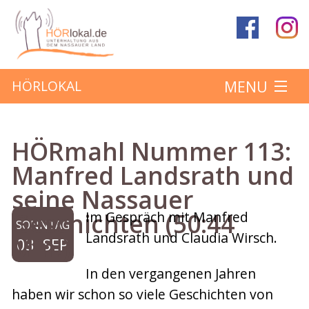
MENU
HÖRLOKAL
Startseite
HÖRmahl Nummer 113:
Hörbeiträge
Manfred Landsrath und
seine Nassauer
Über das Projekt
Geschichten (50:44
Im Gespräch mit Manfred
SONNTAG
Mitmachen
Landsrath und Claudia Wirsch.
Min.)
03. SEP
In den vergangenen Jahren
Kontakt
haben wir schon so viele Geschichten von