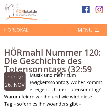
MENU
HÖRLOKAL
Startseite
HÖRmahl Nummer 120:
Hörbeiträge
Die Geschichte des
Totensonntags (32:59
Über das Projekt
Min.)
Musik und mehr zum
SONNTAG
Mitmachen
Ewigkeitssonntag. Woher kommt
26. NOV
er eigentlich, der Totensonntag?
Kontakt
Warum feiern wir ihn und wie wird dieser
Tag – sofern es ihn woanders gibt –