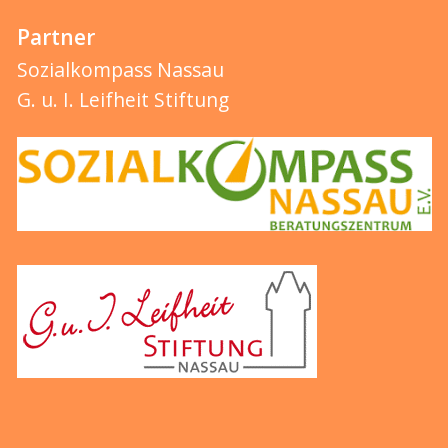
Partner
Sozialkompass Nassau
G. u. I. Leifheit Stiftung