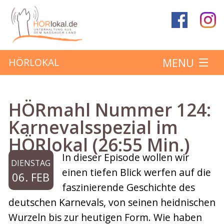
MENU
HÖRLOKAL
Startseite
HÖRmahl Nummer 124:
Hörbeiträge
Karnevalsspezial im
HÖRlokal (26:55 Min.)
Über das Projekt
In dieser Episode wollen wir
DIENSTAG
Mitmachen
einen tiefen Blick werfen auf die
06. FEB
faszinierende Geschichte des
Kontakt
deutschen Karnevals, von seinen heidnischen
Wurzeln bis zur heutigen Form. Wie haben