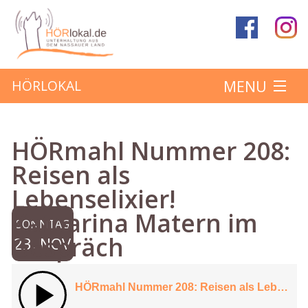
MENU
HÖRLOKAL
Startseite
HÖRmahl Nummer 208:
Hörbeiträge
Reisen als
Lebenselixier!
Über das Projekt
Katharina Matern im
SONNTAG
Mitmachen
Gespräch
23. NOV
Kontakt