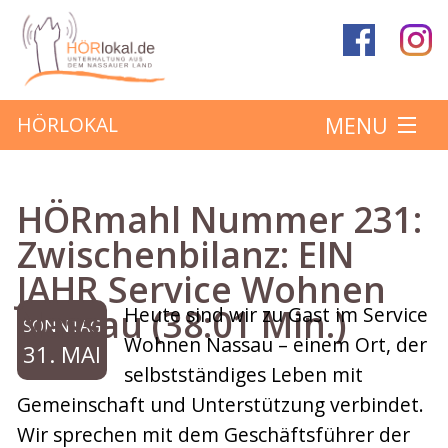
MENU
HÖRLOKAL
Startseite
HÖRmahl Nummer 231:
Hörbeiträge
Zwischenbilanz: EIN
JAHR Service Wohnen
Über das Projekt
Nassau (38:01 Min.)
Heute sind wir zu Gast im Service
SONNTAG
Mitmachen
Wohnen Nassau – einem Ort, der
31. MAI
selbstständiges Leben mit
Kontakt
Gemeinschaft und Unterstützung verbindet.
Wir sprechen mit dem Geschäftsführer der