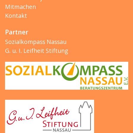
Mitmachen
Kontakt
Partner
Sozialkompass Nassau
G. u. I. Leifheit Stiftung