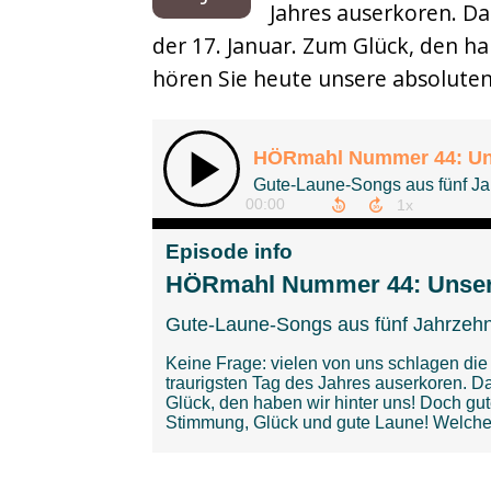
Jahres auserkoren. Da
Musikbox
der 17. Januar. Zum Glück, den h
Sonderfolgen
hören Sie heute unsere absoluten