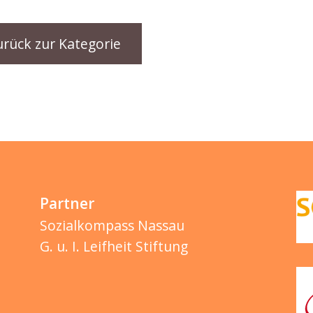
urück zur Kategorie
Partner
Sozialkompass Nassau
G. u. I. Leifheit Stiftung