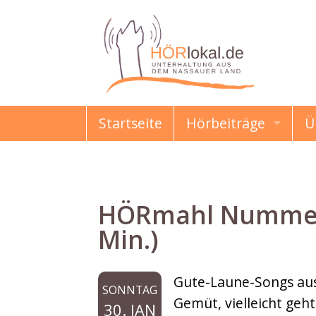
Startseite
Hörbeiträge
Ü
HÖRmahl
Schon gewusst?
HÖRmahl Nummer 4
Damals & Heute
Min.)
Erzählungen & Gesc
Gute-Laune-Songs aus 
SONNTAG
Kindermund
Gemüt, vielleicht geht
30. JAN