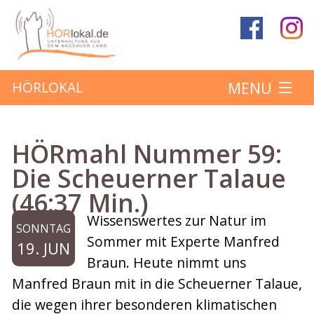
MENU
HÖRLOKAL
Startseite
HÖRmahl Nummer 59:
Hörbeiträge
Die Scheuerner Talaue
(46:37 Min.)
Über das Projekt
Wissenswertes zur Natur im
SONNTAG
Mitmachen
Sommer mit Experte Manfred
19. JUN
Braun. Heute nimmt uns
Kontakt
Manfred Braun mit in die Scheuerner Talaue,
die wegen ihrer besonderen klimatischen