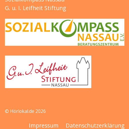
G. u. I. Leifheit Stiftung
© Hörlokal.de 2026
Impressum
Datenschutzerklärung