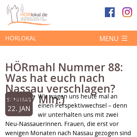
MENU
HÖRLOKAL
Startseite
HÖRmahl Nummer 88:
Hörbeiträge
Was hat euch nach
Nassau verschlagen?
Über das Projekt
(46:37 Min.)
Wir wagen uns heute mal an
SONNTAG
Mitmachen
einen Perspektivwechsel – denn
22. JAN
wir unterhalten uns mit zwei
Kontakt
Neu-Nassauerinnen. Frauen, die erst vor
wenigen Monaten nach Nassau gezogen sind