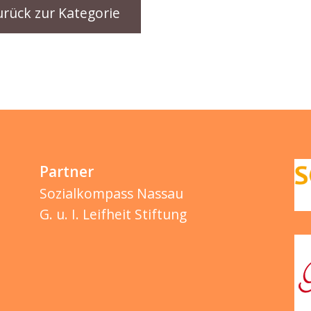
urück zur Kategorie
Partner
Sozialkompass Nassau
G. u. I. Leifheit Stiftung