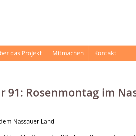
ber das Projekt
Mitmachen
Kontakt
91: Rosenmontag im Nass
hichten
s dem Nassauer Land