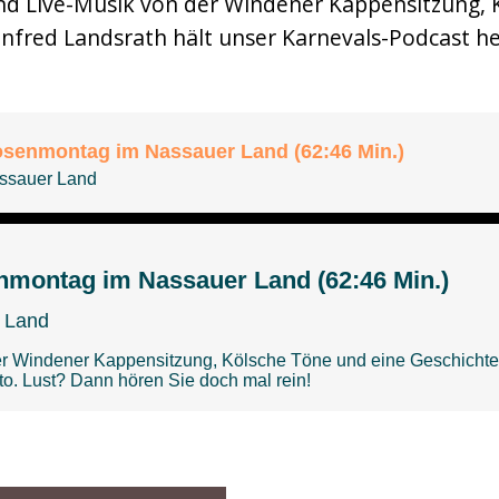
nd Live-Musik von der Windener Kappensitzung, 
red Landsrath hält unser Karnevals-Podcast heu