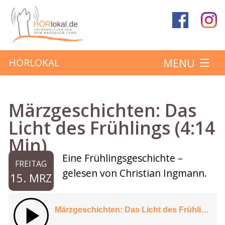
MENU
HÖRLOKAL
Startseite
Märzgeschichten: Das
Hörbeiträge
Licht des Frühlings (4:14
Min)
Über das Projekt
Eine Frühlingsgeschichte –
FREITAG
Mitmachen
gelesen von Christian Ingmann.
15. MRZ
Kontakt