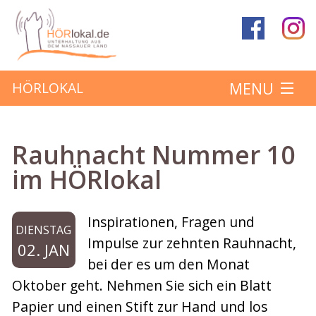
MENU
HÖRLOKAL
Startseite
Rauhnacht Nummer 10
Hörbeiträge
im HÖRlokal
Über das Projekt
Inspirationen, Fragen und
DIENSTAG
Mitmachen
Impulse zur zehnten Rauhnacht,
02. JAN
bei der es um den Monat
Kontakt
Oktober geht. Nehmen Sie sich ein Blatt
Papier und einen Stift zur Hand und los