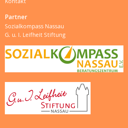
Kontakt
Partner
Sozialkompass Nassau
G. u. I. Leifheit Stiftung