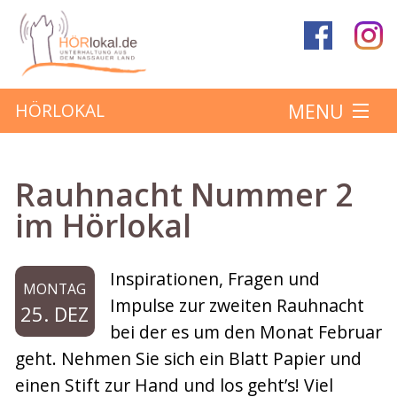
MENU
HÖRLOKAL
Startseite
Rauhnacht Nummer 2
Hörbeiträge
im Hörlokal
Über das Projekt
Inspirationen, Fragen und
MONTAG
Mitmachen
Impulse zur zweiten Rauhnacht
25. DEZ
bei der es um den Monat Februar
Kontakt
geht. Nehmen Sie sich ein Blatt Papier und
einen Stift zur Hand und los geht’s! Viel