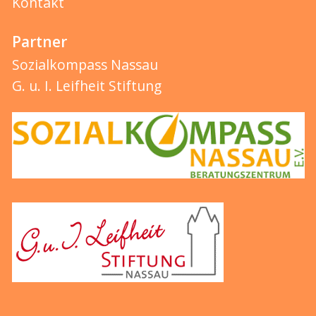
Kontakt
Partner
Sozialkompass Nassau
G. u. I. Leifheit Stiftung