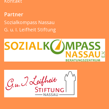
Kontakt
Partner
Sozialkompass Nassau
G. u. I. Leifheit Stiftung