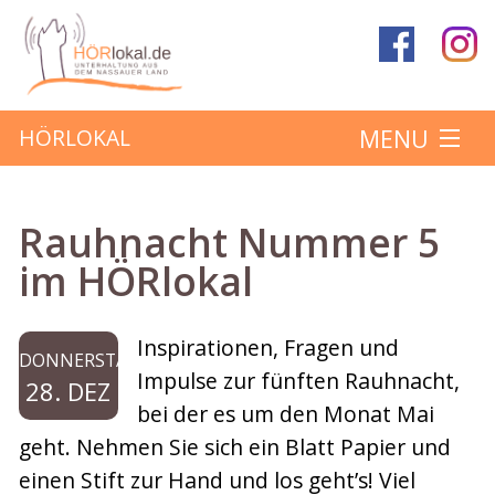
MENU
HÖRLOKAL
Startseite
Rauhnacht Nummer 5
Hörbeiträge
im HÖRlokal
Über das Projekt
Inspirationen, Fragen und
DONNERSTAG
Mitmachen
Impulse zur fünften Rauhnacht,
28. DEZ
bei der es um den Monat Mai
Kontakt
geht. Nehmen Sie sich ein Blatt Papier und
einen Stift zur Hand und los geht’s! Viel