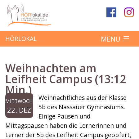
MENU
HÖRLOKAL
Startseite
Weihnachten am
Hörbeiträge
Leifheit Campus (13:12
Min.)
Über das Projekt
Weihnachtliches aus der Klasse
MITTWOCH
Mitmachen
5b des Nassauer Gymnasiums.
22. DEZ
Einige Pausen und
Kontakt
Mittagspausen haben die Lernerinnen und
Lerner der 5b des Leifheit Campus geopfert,