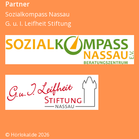
Partner
Sozialkompass Nassau
G. u. I. Leifheit Stiftung
© Hörlokal.de 2026