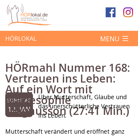
MENU
HÖRLOKAL
Startseite
HÖRmahl Nummer 168:
Hörbeiträge
Vertrauen ins Leben:
Auf ein Wort mit
Über das Projekt
Mariesophie
Über Mutterschaft, Glaube und
SONNTAG
Mitmachen
das unerschütterliche Vertrauen
Magnusson (27:41 Min.)
12. JAN
ins Leben.
Kontakt
Mutterschaft verändert und eröffnet ganz