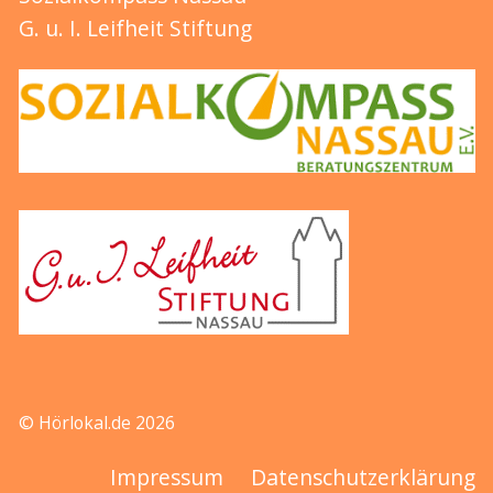
G. u. I. Leifheit Stiftung
© Hörlokal.de 2026
Impressum
Datenschutzerklärung