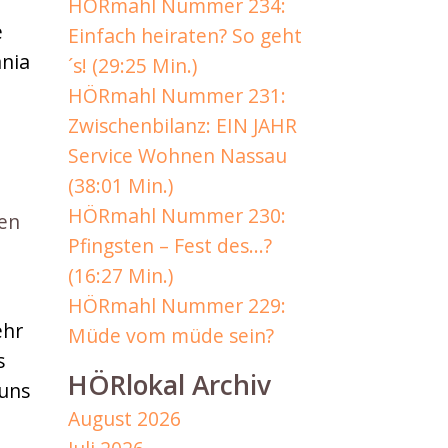
HÖRmahl Nummer 234:
e
Einfach heiraten? So geht
ania
´s! (29:25 Min.)
HÖRmahl Nummer 231:
Zwischenbilanz: EIN JAHR
Service Wohnen Nassau
(38:01 Min.)
HÖRmahl Nummer 230:
en
Pfingsten – Fest des…?
(16:27 Min.)
HÖRmahl Nummer 229:
ehr
Müde vom müde sein?
s
HÖRlokal Archiv
 uns
August 2026