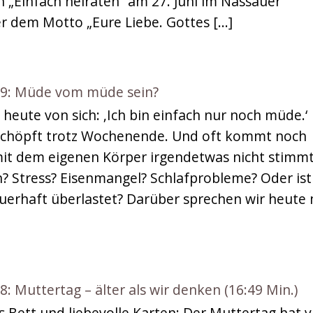
n „Einfach heiraten“ am 27. Juni im Nassauer
er dem Motto „Eure Liebe. Gottes […]
: Müde vom müde sein?
heute von sich: ‚Ich bin einfach nur noch müde.‘
rschöpft trotz Wochenende. Und oft kommt noch
 mit dem eigenen Körper irgendetwas nicht stimmt
? Stress? Eisenmangel? Schlafprobleme? Oder ist
uerhaft überlastet? Darüber sprechen wir heute 
Muttertag – älter als wir denken (16:49 Min.)
 Bett und liebevolle Karten: Der Muttertag hat v