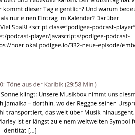
r kommt dieser Tag eigentlich? Und warum bede
ls nur einen Eintrag im Kalender? Darüber
Viel Spaß! <script class=“podigee-podcast-player
et/podcast-player/javascripts/podigee-podcast-
ttps://hoerlokal.podigee.io/332-neue-episode/emb
Töne aus der Karibik (29:58 Min.)
h Sonne klingt: Unsere Musikbox nimmt uns diesm
ch Jamaika – dorthin, wo der Reggae seinen Ursp
l transportiert, das weit über Musik hinausgeht.
arley ist er längst zu einem weltweiten Symbol f
Identität […]