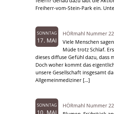
feiern? Genau dazu lädt die Aktio
Freiherr-vom-Stein-Park ein. Unt
HÖRmahl Nummer 229
SONNTAG
17. MAI
Viele Menschen sagen 
Müde trotz Schlaf. E
dieses diffuse Gefühl dazu, dass
Doch woher kommt das eigentlich
unsere Gesellschaft insgesamt da
Allgemeinmediziner […]
HÖRmahl Nummer 228: 
SONNTAG
10. MAI
Blumen, Frühstück ans