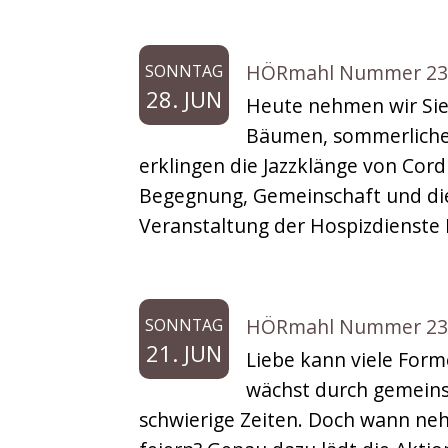
HÖRmahl Nummer 235: 
SONNTAG
28. JUN
Heute nehmen wir Sie 
Bäumen, sommerliche
erklingen die Jazzklänge von Cordu
Begegnung, Gemeinschaft und die
Veranstaltung der Hospizdienste R
HÖRmahl Nummer 234: E
SONNTAG
21. JUN
Liebe kann viele Form
wächst durch gemeins
schwierige Zeiten. Doch wann nehm