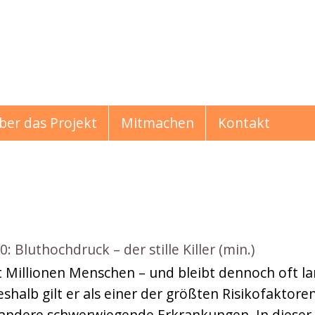
ber das Projekt
Mitmachen
Kontakt
luthochdruck – der stille Killer (min.)
hichten
t Millionen Menschen – und bleibt dennoch oft l
halb gilt er als einer der größten Risikofaktore
d andere schwerwiegende Erkrankungen. In dieser