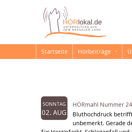
Startseite
Hörbeiträge
Ü
HÖRmahl
Schon gewusst?
Allgemein
Damals & Heute
HÖRmahl Nummer 240: B
SONNTAG
Erzählungen & Gesc
02. AUG
Bluthochdruck betriff
unbemerkt. Gerade des
Kindermund
für Herzinfarkt, Schlaganfall un