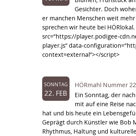
Gesichter. Doch wohe
er manchen Menschen weit mehr a
sprechen wir heute bei HÖRlokal. 
src=“https://player.podigee-cdn.n
player.js“ data-configuration=“h
context=external“></script>
HÖRmahl Nummer 220: 
SONNTAG
22. FEB
Ein Sonntag, der nac
mit auf eine Reise na
hat und bis heute ein Lebensgefüh
Geprägt durch Künstler wie Bob M
Rhythmus, Haltung und kulturelle 