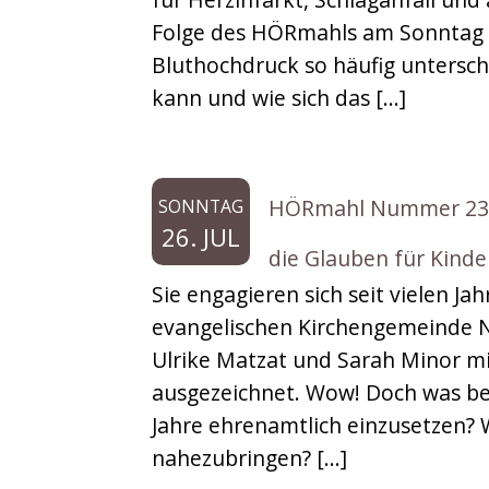
Musikbox
Folge des HÖRmahls am Sonntag 
Bluthochdruck so häufig untersch
Sonderfolgen
kann und wie sich das […]
HÖRmahl Nummer 239: 
SONNTAG
26. JUL
die Glauben für Kinde
Sie engagieren sich seit vielen J
evangelischen Kirchengemeinde 
Ulrike Matzat und Sarah Minor mi
ausgezeichnet. Wow! Doch was bew
Jahre ehrenamtlich einzusetzen?
nahezubringen? […]