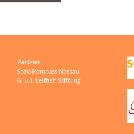
Partner
Sozialkompass Nassau
G. u. I. Leifheit Stiftung