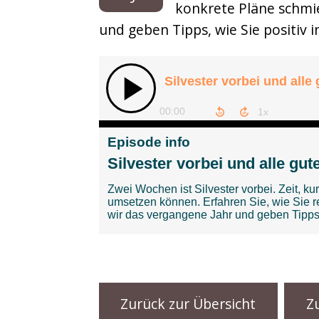
konkrete Pläne schmi
Musikbox
und geben Tipps, wie Sie positiv i
Sonderfolgen
Zurück zur Übersicht
Z