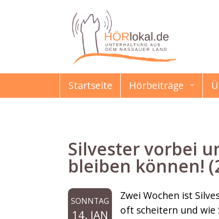
Startseite
Hörbeiträge
Ü
HÖRmahl
Schon gewusst?
Silvester vorbei 
Damals & Heute
bleiben können! (
Erzählungen & Gesc
Zwei Wochen ist Silve
SONNTAG
Kindermund
oft scheitern und wie 
14. JAN