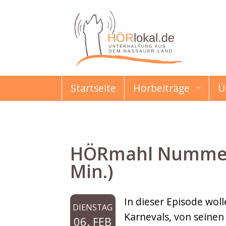
Startseite
Hörbeiträge
Ü
HÖRmahl
Schon gewusst?
HÖRmahl Nummer 1
Damals & Heute
Min.)
Erzählungen & Gesc
In dieser Episode wol
DIENSTAG
Kindermund
Karnevals, von seinen
06. FEB