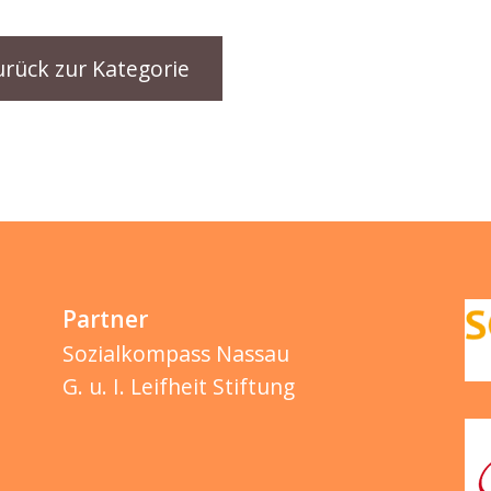
urück zur Kategorie
Partner
Sozialkompass Nassau
G. u. I. Leifheit Stiftung