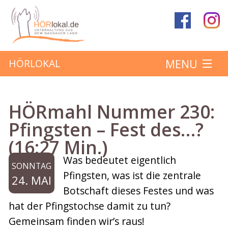
MENU
HÖRLOKAL
Startseite
HÖRmahl Nummer 230:
Hörbeiträge
Pfingsten – Fest des…?
(16:27 Min.)
Über das Projekt
Was bedeutet eigentlich
SONNTAG
Mitmachen
Pfingsten, was ist die zentrale
24. MAI
Botschaft dieses Festes und was
Kontakt
hat der Pfingstochse damit zu tun?
Gemeinsam finden wir’s raus!