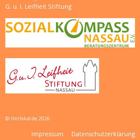
G. u. I. Leifheit Stiftung
© Hörlokal.de 2026
Impressum
Datenschutzerklärung