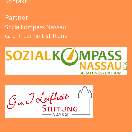
Kontakt
Partner
Sozialkompass Nassau
G. u. I. Leifheit Stiftung