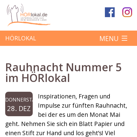
MENU
HÖRLOKAL
Startseite
Rauhnacht Nummer 5
Hörbeiträge
im HÖRlokal
Über das Projekt
Inspirationen, Fragen und
DONNERSTAG
Mitmachen
Impulse zur fünften Rauhnacht,
28. DEZ
bei der es um den Monat Mai
Kontakt
geht. Nehmen Sie sich ein Blatt Papier und
einen Stift zur Hand und los geht’s! Viel