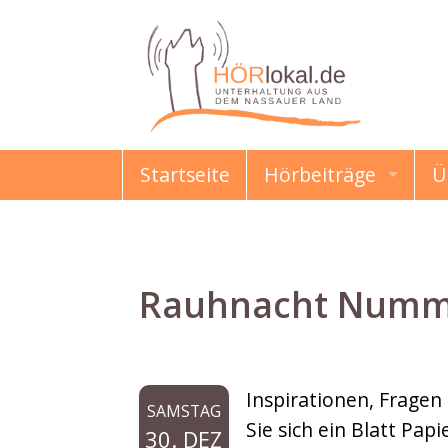
Startseite
Hörbeiträge
Ü
HÖRmahl
Schon gewusst?
Rauhnacht Numme
Damals & Heute
Erzählungen & Gesc
Inspirationen, Fragen
SAMSTAG
Kindermund
Sie sich ein Blatt Papi
30. DEZ