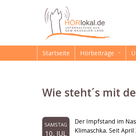
Startseite
Hörbeiträge
Ü
HÖRmahl
Schon gewusst?
Wie steht´s mit d
Damals & Heute
Erzählungen & Gesc
Der Impfstand im Nas
SAMSTAG
Kindermund
Klimaschka. Seit Apri
10. JUL