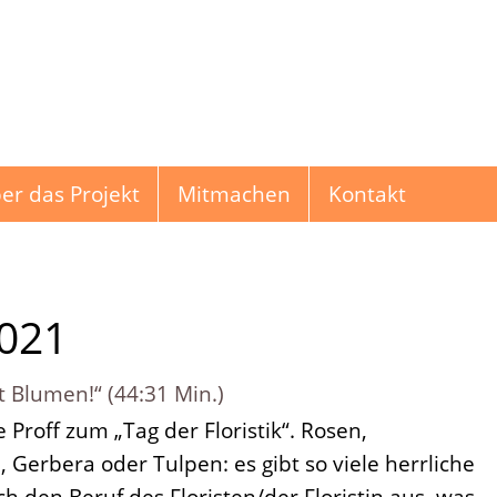
er das Projekt
Mitmachen
Kontakt
021
 Blumen!“ (44:31 Min.)
hichten
Proff zum „Tag der Floristik“. Rosen,
 Gerbera oder Tulpen: es gibt so viele herrliche
 den Beruf des Floristen/der Floristin aus, was