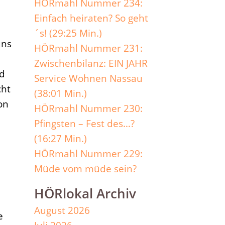
HÖRmahl Nummer 234:
Einfach heiraten? So geht
´s! (29:25 Min.)
uns
HÖRmahl Nummer 231:
Zwischenbilanz: EIN JAHR
nd
Service Wohnen Nassau
cht
(38:01 Min.)
on
HÖRmahl Nummer 230:
Pfingsten – Fest des…?
(16:27 Min.)
HÖRmahl Nummer 229:
Müde vom müde sein?
HÖRlokal Archiv
August 2026
e