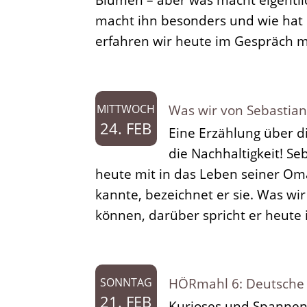
Musikbox
macht ihn besonders und wie hat 
erfahren wir heute im Gespräch mi
Sonderfolgen
Was wir von Sebastian
MITTWOCH
24. FEB
Eine Erzählung über di
die Nachhaltigkeit! S
heute mit in das Leben seiner Oma
kannte, bezeichnet er sie. Was w
können, darüber spricht er heute i
HÖRmahl 6: Deutsche S
SONNTAG
21. FEB
Kurioses und Spannen