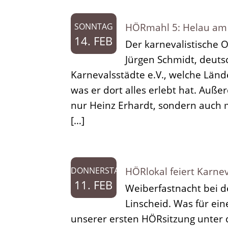
HÖRmahl 5: Helau am 
SONNTAG
14. FEB
Der karnevalistische
Jürgen Schmidt, deuts
Karnevalsstädte e.V., welche Länd
was er dort alles erlebt hat. Auß
nur Heinz Erhardt, sondern auch 
[…]
HÖRlokal feiert Karnev
DONNERSTAG
11. FEB
Weiberfastnacht bei d
Linscheid. Was für ein
unserer ersten HÖRsitzung unter 