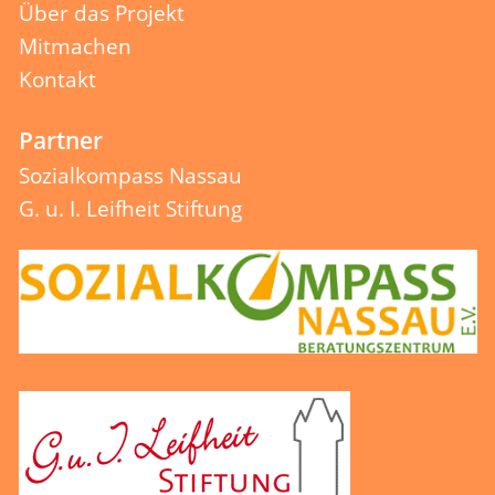
Über das Projekt
Mitmachen
Kontakt
Partner
Sozialkompass Nassau
G. u. I. Leifheit Stiftung