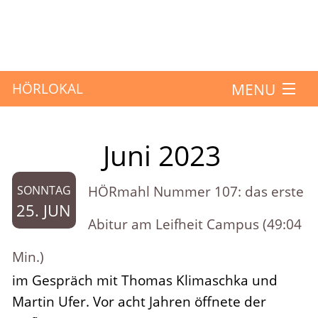
MENU
HÖRLOKAL
Startseite
Juni 2023
Monat:
Hörbeiträge
HÖRmahl Nummer 107: das erste
SONNTAG
Über das Projekt
25. JUN
Abitur am Leifheit Campus (49:04
Mitmachen
Min.)
im Gespräch mit Thomas Klimaschka und
Kontakt
Martin Ufer. Vor acht Jahren öffnete der