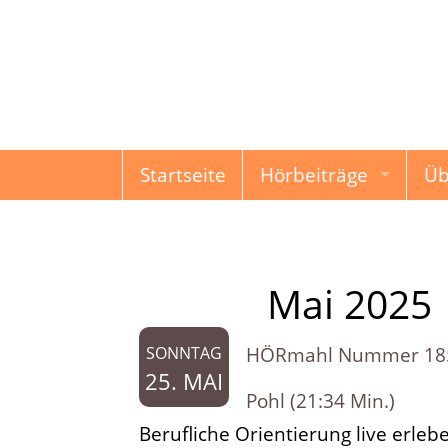
Startseite
Hörbeiträge
Üb
HÖRmahl
Schon gewusst?
Mai 2025
Monat:
Damals & Heute
HÖRmahl Nummer 185: B
SONNTAG
Erzählungen & Gesc
25. MAI
Pohl (21:34 Min.)
Kindermund
Berufliche Orientierung live erl