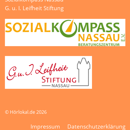
G. u. I. Leifheit Stiftung
© Hörlokal.de 2026
Impressum
Datenschutzerklärung