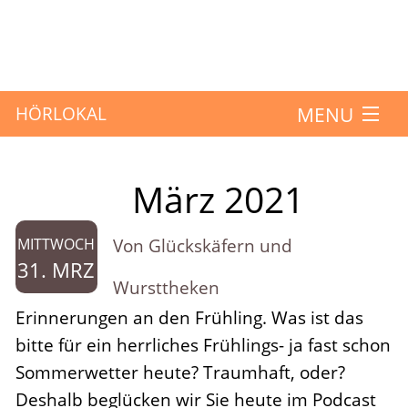
MENU
HÖRLOKAL
Startseite
März 2021
Monat:
Hörbeiträge
Von Glückskäfern und
MITTWOCH
Über das Projekt
31. MRZ
Wursttheken
Mitmachen
Erinnerungen an den Frühling. Was ist das
bitte für ein herrliches Frühlings- ja fast schon
Kontakt
Sommerwetter heute? Traumhaft, oder?
Deshalb beglücken wir Sie heute im Podcast