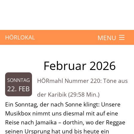
MENU
HÖRLOKAL
Startseite
Februar 2026
Monat:
Hörbeiträge
HÖRmahl Nummer 220: Töne aus
SONNTAG
Über das Projekt
22. FEB
der Karibik (29:58 Min.)
Mitmachen
Ein Sonntag, der nach Sonne klingt: Unsere
Musikbox nimmt uns diesmal mit auf eine
Kontakt
Reise nach Jamaika – dorthin, wo der Reggae
seinen Ursprung hat und bis heute ein