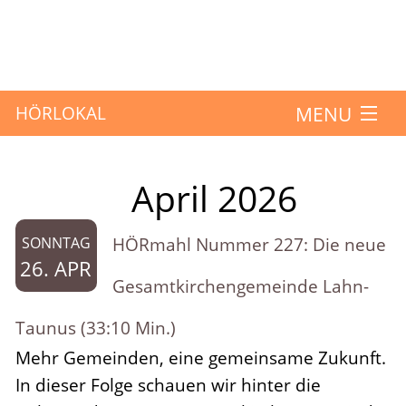
MENU
HÖRLOKAL
Startseite
April 2026
Monat:
Hörbeiträge
HÖRmahl Nummer 227: Die neue
SONNTAG
Über das Projekt
26. APR
Gesamtkirchengemeinde Lahn-
Mitmachen
Taunus (33:10 Min.)
Mehr Gemeinden, eine gemeinsame Zukunft.
Kontakt
In dieser Folge schauen wir hinter die