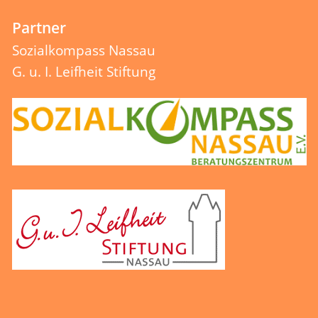
Partner
Sozialkompass Nassau
G. u. I. Leifheit Stiftung