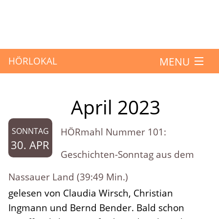
MENU
HÖRLOKAL
Startseite
April 2023
Monat:
Hörbeiträge
HÖRmahl Nummer 101:
SONNTAG
Über das Projekt
30. APR
Geschichten-Sonntag aus dem
Mitmachen
Nassauer Land (39:49 Min.)
gelesen von Claudia Wirsch, Christian
Kontakt
Ingmann und Bernd Bender. Bald schon