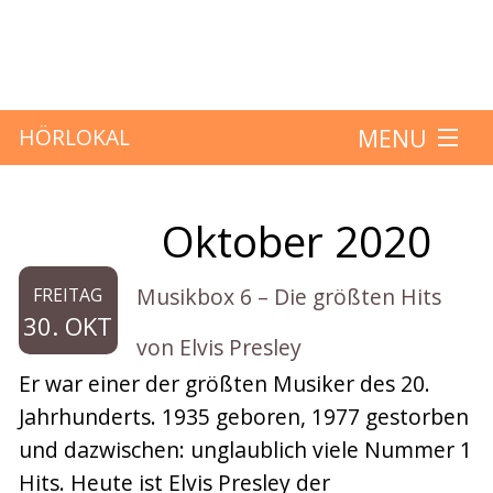
MENU
HÖRLOKAL
Startseite
Oktober 2020
Monat:
Hörbeiträge
Musikbox 6 – Die größten Hits
FREITAG
Über das Projekt
30. OKT
von Elvis Presley
Mitmachen
Er war einer der größten Musiker des 20.
Jahrhunderts. 1935 geboren, 1977 gestorben
Kontakt
und dazwischen: unglaublich viele Nummer 1
Hits. Heute ist Elvis Presley der