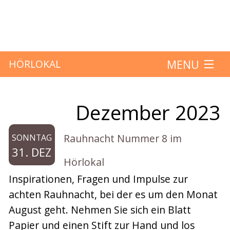
MENU
HÖRLOKAL
Startseite
Dezember 2023
Monat:
Hörbeiträge
Rauhnacht Nummer 8 im
SONNTAG
Über das Projekt
31. DEZ
Hörlokal
Mitmachen
Inspirationen, Fragen und Impulse zur
achten Rauhnacht, bei der es um den Monat
Kontakt
August geht. Nehmen Sie sich ein Blatt
Papier und einen Stift zur Hand und los