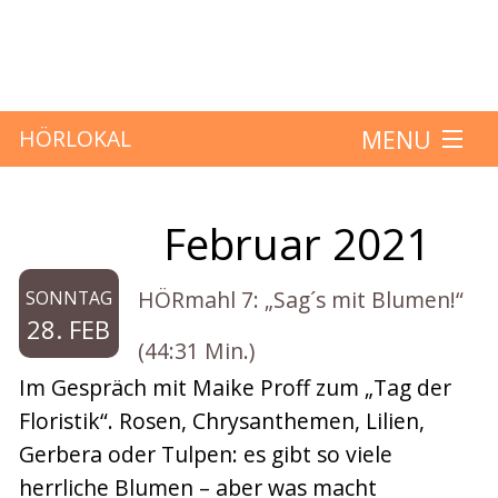
MENU
HÖRLOKAL
Startseite
Februar 2021
Monat:
Hörbeiträge
HÖRmahl 7: „Sag´s mit Blumen!“
SONNTAG
Über das Projekt
28. FEB
(44:31 Min.)
Mitmachen
Im Gespräch mit Maike Proff zum „Tag der
Floristik“. Rosen, Chrysanthemen, Lilien,
Kontakt
Gerbera oder Tulpen: es gibt so viele
herrliche Blumen – aber was macht