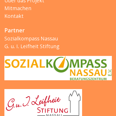
Über das Projekt
Mitmachen
Kontakt
Partner
Sozialkompass Nassau
G. u. I. Leifheit Stiftung