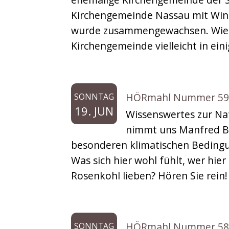
Musikbox
Kirchengemeinde Nassau mit Winden
wurde zusammengewachsen. Wie di
Sonderfolgen
Kirchengemeinde vielleicht in ein
HÖRmahl Nummer 59: D
SONNTAG
19. JUN
Wissenswertes zur Na
nimmt uns Manfred Br
besonderen klimatischen Bedingun
Was sich hier wohl fühlt, wer hi
Rosenkohl lieben? Hören Sie rein!
HÖRmahl Nummer 58: B
SONNTAG