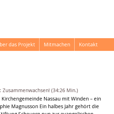
ber das Projekt
Mitmachen
Kontakt
Zusammenwachsen! (34:26 Min.)
hichten
e Kirchengemeinde Nassau mit Winden – ein
phie Magnusson Ein halbes Jahr gehört die
tiftung Scheuern nun zur evangelischen