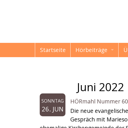
Startseite
Hörbeiträge
Ü
HÖRmahl
Schon gewusst?
Juni 2022
Monat:
Damals & Heute
HÖRmahl Nummer 60: 
SONNTAG
Erzählungen & Gesc
26. JUN
Die neue evangelisch
Gespräch mit Marieso
Kindermund
ehemalige Kirchengemeinde der S