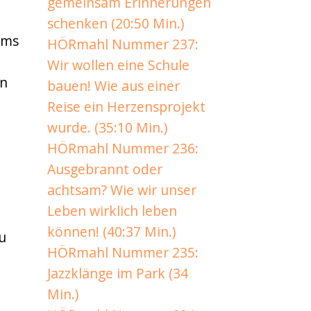
gemeinsam Erinnerungen
–
schenken (20:50 Min.)
Ems
HÖRmahl Nummer 237:
Wir wollen eine Schule
en
bauen! Wie aus einer
Reise ein Herzensprojekt
wurde. (35:10 Min.)
HÖRmahl Nummer 236:
Ausgebrannt oder
achtsam? Wie wir unser
–
Leben wirklich leben
können! (40:37 Min.)
u
HÖRmahl Nummer 235:
Jazzklänge im Park (34
Min.)