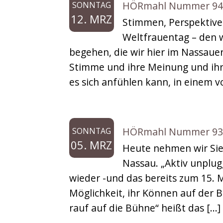
HÖRmahl Nummer 94: 
SONNTAG
12. MRZ
Stimmen, Perspektive
Weltfrauentag – den w
begehen, die wir hier im Nassaue
Stimme und ihre Meinung und ihre 
es sich anfühlen kann, in einem 
HÖRmahl Nummer 93: A
SONNTAG
05. MRZ
Heute nehmen wir Sie
Nassau. „Aktiv unplug
wieder -und das bereits zum 15. 
Möglichkeit, ihr Können auf der
rauf auf die Bühne“ heißt das […]