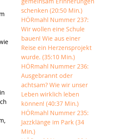
gemeinsam Erinnerungen
schenken (20:50 Min.)
um
HÖRmahl Nummer 237:
Wir wollen eine Schule
bauen! Wie aus einer
wie
Reise ein Herzensprojekt
wurde. (35:10 Min.)
HÖRmahl Nummer 236:
Ausgebrannt oder
achtsam? Wie wir unser
in
Leben wirklich leben
ich
können! (40:37 Min.)
HÖRmahl Nummer 235:
m,
Jazzklänge im Park (34
Min.)