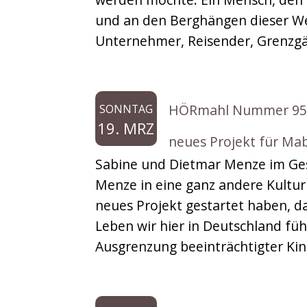
Musikbox
und an den Berghängen dieser Wel
Unternehmer, Reisender, Grenzgän
Sonderfolgen
HÖRmahl Nummer 95: A
SONNTAG
19. MRZ
neues Projekt für Mab
Sabine und Dietmar Menze im Ges
Menze in eine ganz andere Kultur
neues Projekt gestartet haben, da
Leben wir hier in Deutschland füh
Ausgrenzung beeinträchtigter Kin