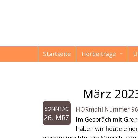
Startseite
Hörbeiträge
Ü
HÖRmahl
Schon gewusst?
März 202
Monat:
Damals & Heute
HÖRmahl Nummer 96: V
SONNTAG
Erzählungen & Gesc
26. MRZ
Im Gespräch mit Gren
haben wir heute einen
Kindermund
werden möchte. Ein Mensch, den s