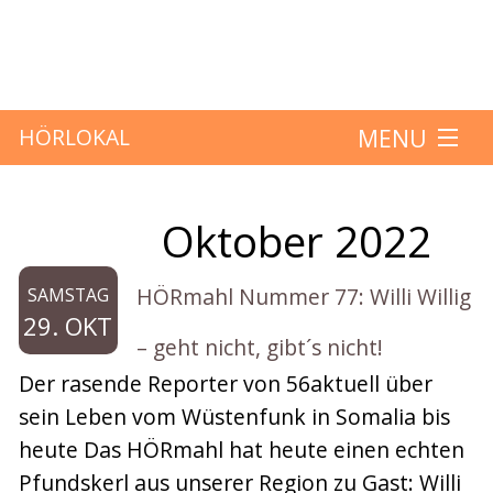
MENU
HÖRLOKAL
Startseite
Oktober 2022
Monat:
Hörbeiträge
HÖRmahl Nummer 77: Willi Willig
SAMSTAG
Über das Projekt
29. OKT
– geht nicht, gibt´s nicht!
Mitmachen
Der rasende Reporter von 56aktuell über
sein Leben vom Wüstenfunk in Somalia bis
Kontakt
heute Das HÖRmahl hat heute einen echten
Pfundskerl aus unserer Region zu Gast: Willi