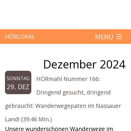
MENU
HÖRLOKAL
Startseite
Dezember 2024
Monat:
Hörbeiträge
HÖRmahl Nummer 166:
SONNTAG
Über das Projekt
29. DEZ
Dringend gesucht, dringend
Mitmachen
gebraucht: Wanderwegepaten im Nassauer
Kontakt
Land! (39:46 Min.)
Unsere wunderschönen Wanderwege im